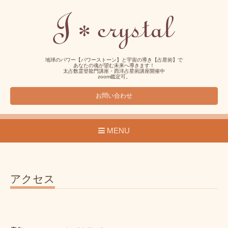
地球のパワー【パワーストーン】と宇宙の導き【占星術】で
あなたの魂が望む未来へ導きます！
太占数霊登龍門講座・西洋占星術講座開催中
zoom鑑定可。
お問い合わせ
MENU
アクセス