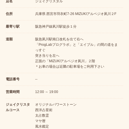
店名
ジェイクリスタル
住所
兵庫県 西宮市羽衣町7-26 MIZUKIアルペジオ夙川２F
最寄り駅
阪急神戸線夙川駅徒歩１分
道順
阪急夙川駅南口改札を出て右へ
「ProgLabプログラボ」と「エイブル」の間の道をま
っすぐ
突き当りを左へ
正面の「MIZUKIアルペジオ夙川」２階
＊お車の場合は近隣の駐車場をご利用下さい
電話番号
--
営業時間
12:00 ～ 19:00
ジェイクリスタ
オリジナルパワーストーン
ルコース
西洋占星術
太占数霊
マヤ暦
風水鑑定