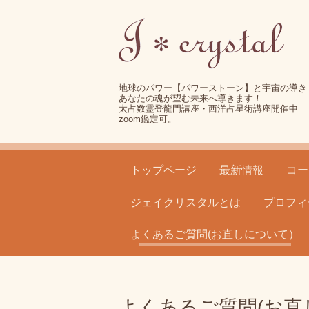
地球のパワー【パワーストーン】と宇宙の導き
あなたの魂が望む未来へ導きます！
太占数霊登龍門講座・西洋占星術講座開催中
zoom鑑定可。
トップページ
最新情報
コー
ジェイクリスタルとは
プロフィ
よくあるご質問(お直しについて）
よくあるご質問(お直