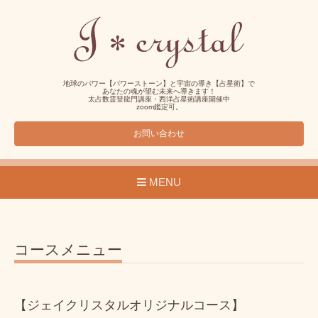
地球のパワー【パワーストーン】と宇宙の導き【占星術】で
あなたの魂が望む未来へ導きます！
太占数霊登龍門講座・西洋占星術講座開催中
zoom鑑定可。
お問い合わせ
MENU
コースメニュー
【ジェイクリスタルオリジナルコース】